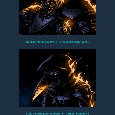
Build del Médico de Peste (Paracelsus) en Darkest ...
Build del Arlequín (Sarmenti) en Darkest Dungeon 2