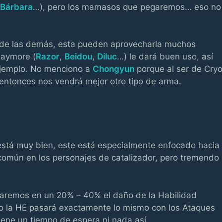
Bárbara
…), pero los mamasos que pegaremos… eso no
a de las demás, esta pueden aprovecharla muchos
laymore (
Razor
,
Beidou
,
Diluc
…) le dará buen uso, así
ejemplo. No menciono a
Chongyun
porque al ser de Cry
entonces nos vendrá mejor otro tipo de arma.
stá muy bien, este está especialmente enfocado hacia 
n común en los personajes de catalizador, pero tremendo
taremos en un 20% – 40% el daño de la Habilidad
lti o la HE pasará exactamente lo mismo con los Ataques
iene un tiempo de espera ni nada así.