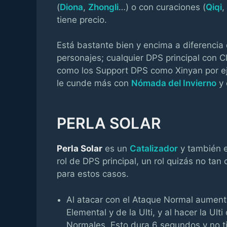
(
Diona
,
Zhongli
…) o con curaciones (
Qiqi
,
tiene precio.
Está bastante bien y encima a diferenci
personajes; cualquier DPS principal con C
como los Support DPS como Xinyan por 
le cunde más con
Nómada del Invierno
y 
PERLA SOLAR
Perla Solar
es un
Catalizador
y también e
rol de DPS principal, un rol quizás no ta
para estos casos.
Al atacar con el Ataque Normal aumen
Elemental y de la Ulti, y al hacer la U
Normales. Esto dura 6 segundos y no t