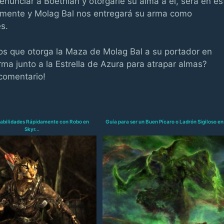
renunciar a Boethiah y otorgarle su alma a él, será en es
mente y Molag Bal nos entregará su arma como
s.
tos que otorga la Maza de Molag Bal a su portador en
rma junto a la Estrella de Azura para atrapar almas?
 comentario!
 Habilidades Rápidamente con Robo en
Guía para ser un Buen Pícaro o Ladrón Sigiloso en 
Skyr...