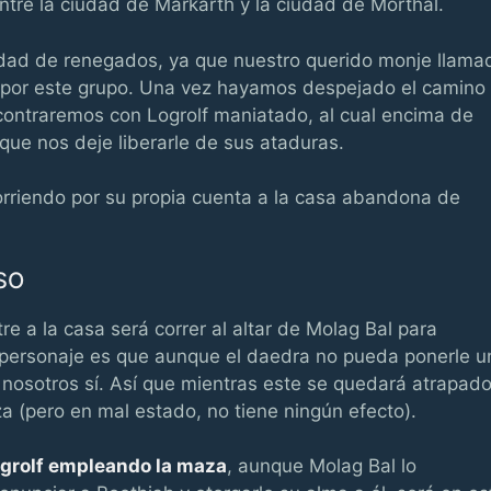
tre la ciudad de Markarth y la ciudad de Morthal.
dad de renegados, ya que nuestro querido monje llama
o por este grupo. Una vez hayamos despejado el camino
ontraremos con Logrolf maniatado, al cual encima de
que nos deje liberarle de sus ataduras.
rriendo por su propia cuenta a la casa abandona de
SO
e a la casa será correr al altar de Molag Bal para
e personaje es que aunque el daedra no pueda ponerle u
nosotros sí. Así que mientras este se quedará atrapad
za (pero en mal estado, no tiene ningún efecto).
ogrolf empleando la maza
, aunque Molag Bal lo