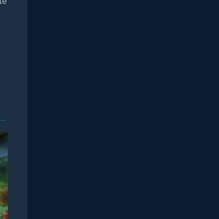
te
...