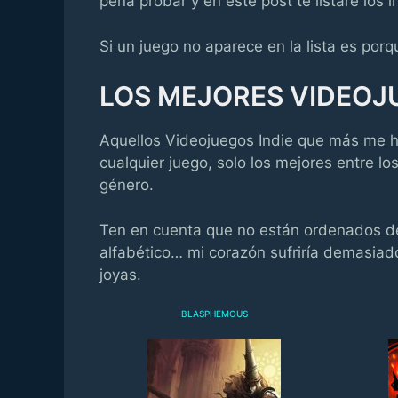
pena probar y en este post te listaré los 
Si un juego no aparece en la lista es po
LOS MEJORES VIDEOJ
Aquellos Videojuegos Indie que más me 
cualquier juego, solo los mejores entre l
género.
Ten en cuenta que no están ordenados del
alfabético… mi corazón sufriría demasiad
joyas.
BLASPHEMOUS