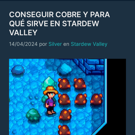
CONSEGUIR COBRE Y PARA
QUÉ SIRVE EN STARDEW
VALLEY
Categorías
14/04/2024
por
Silver
en
Stardew Valley