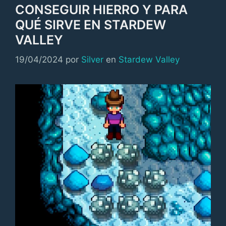
CONSEGUIR HIERRO Y PARA
QUÉ SIRVE EN STARDEW
VALLEY
Categorías
19/04/2024
por
Silver
en
Stardew Valley