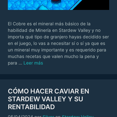
El Cobre es el mineral más básico de la
habilidad de Minería en Stardew Valley y no
importa qué tipo de granjero hayas decidido ser
en el juego, lo vas a necesitar sí o sí ya que es
un mineral muy importante y es requerido para
muchas recetas que valen mucho la pena y
para …
Leer más
CÓMO HACER CAVIAR EN
STARDEW VALLEY Y SU
RENTABILIDAD
Categorías
05/04/2024
por
Silver
en
Stardew Valley