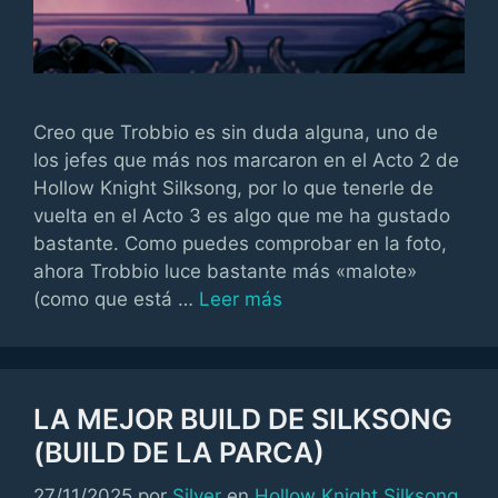
Creo que Trobbio es sin duda alguna, uno de
los jefes que más nos marcaron en el Acto 2 de
Hollow Knight Silksong, por lo que tenerle de
vuelta en el Acto 3 es algo que me ha gustado
bastante. Como puedes comprobar en la foto,
ahora Trobbio luce bastante más «malote»
(como que está …
Leer más
LA MEJOR BUILD DE SILKSONG
(BUILD DE LA PARCA)
Categorías
27/11/2025
por
Silver
en
Hollow Knight Silksong