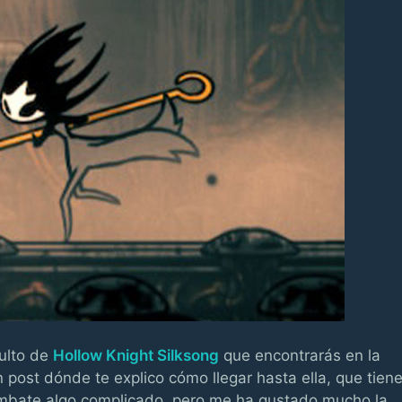
culto de
Hollow Knight Silksong
que encontrarás en la
 post dónde te explico cómo llegar hasta ella, que tien
ombate algo complicado, pero me ha gustado mucho la