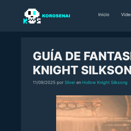
Saltar
al
Inicio
Vide
contenido
GUÍA DE FANTA
KNIGHT SILKSO
Categorías
11/09/2025
por
Silver
en
Hollow Knight Silksong