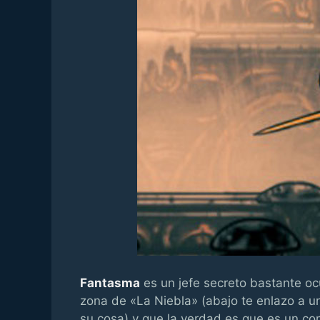
Fantasma
es un jefe secreto bastante o
zona de «La Niebla» (abajo te enlazo a un
su cosa) y que la verdad es que es un c