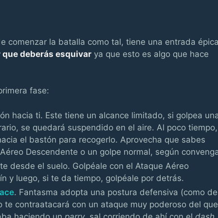
e comenzar la batalla como tal, tiene una entrada épic
 que deberás esquivar
ya que esto es algo que hace
primera fase:
ón hacia ti. Este tiene un alcance limitado, si golpea un
trario, se quedará suspendido en el aire. Al poco tiempo,
acia el bastón para recogerlo. Aprovecha que sabes
e Aéreo Descendente o un golpe normal, según convenga
nte desde el suelo. Golpéale con el Ataque Aéreo
 y luego, si te da tiempo, golpéale por detrás.
ace
. Fantasma adopta una postura defensiva (como de
 o te contraatacará con un ataque muy poderoso del qu
caba haciendo un
parry
, sal corriendo de ahí con el
dash