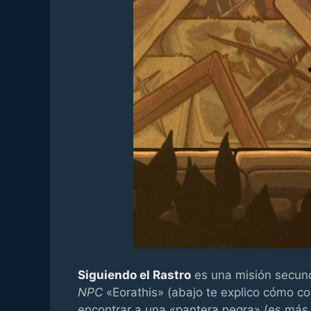
Siguiendo el Rastro
es una misión secun
NPC
«Eorathis» (abajo te explico cómo co
encontrar a una «pantera negra» (es más 