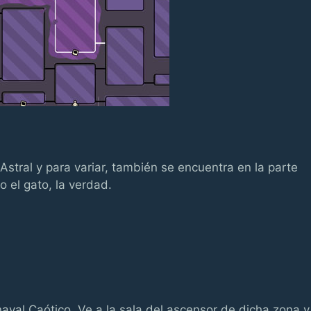
Astral y para variar, también se encuentra en la parte
o el gato, la verdad.
naval Caótico. Ve a la sala del ascensor de dicha zona y