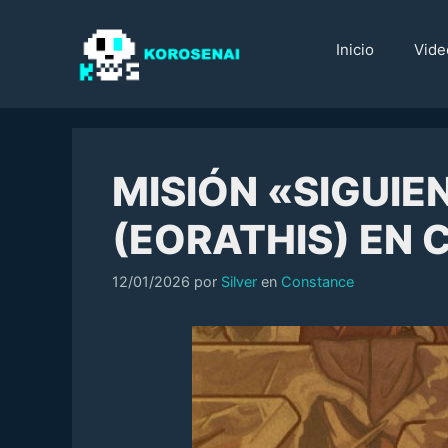
Saltar
al
Inicio
Vide
contenido
MISIÓN «SIGUIE
(EORATHIS) EN
Categorías
12/01/2026
por
Silver
en
Constance