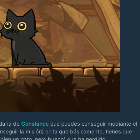
daria de
Constance
que puedes conseguir mediante el
nseguir la misión) en la que básicamente, tienes que
bien un gato, pero bueno) que ha perdido.