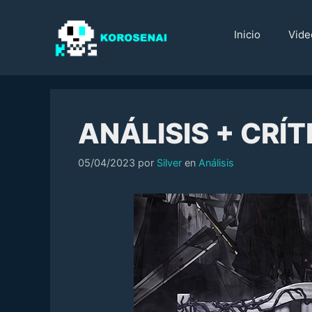
Saltar
al
Inicio
Vide
contenido
ANÁLISIS + CRÍT
Categorías
05/04/2023
por
Silver
en
Análisis