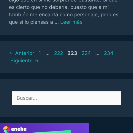
es cierto que no debería, puesto que a mí
también me encanta como personaje, pero es
que si lo piensas a …
Leer más
Página
Página
Página
Página
Página
←
Anterior
1
…
222
223
224
…
234
Siguiente
→
Buscar: