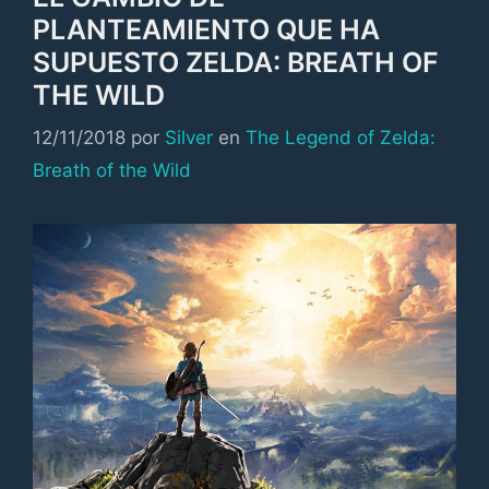
PLANTEAMIENTO QUE HA
SUPUESTO ZELDA: BREATH OF
THE WILD
Categorías
12/11/2018
por
Silver
en
The Legend of Zelda:
Breath of the Wild