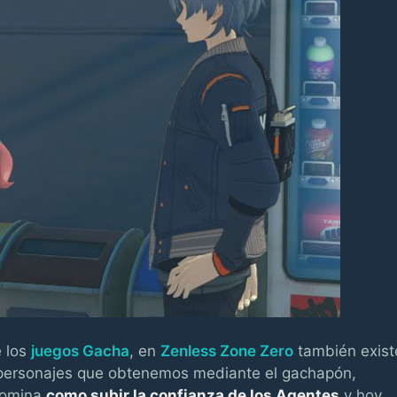
e los
juegos Gacha
, en
Zenless Zone Zero
también exist
s personajes que obtenemos mediante el gachapón,
nomina
como subir la confianza de los Agentes
y hoy