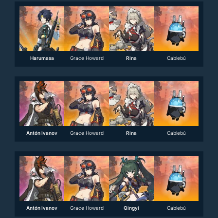
Harumasa
Grace Howard
Rina
Cablebú
Antón Ivanov
Grace Howard
Rina
Cablebú
Antón Ivanov
Grace Howard
Qingyi
Cablebú