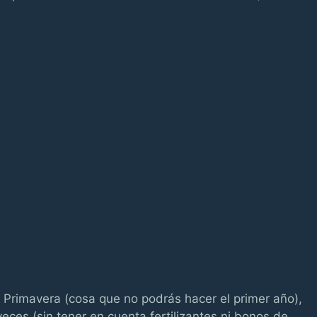
 Primavera (cosa que no podrás hacer el primer año),
eces (sin tener en cuenta fertilizantes ni bonos de