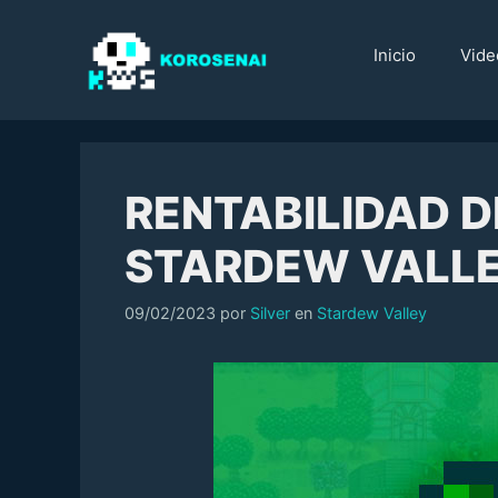
Saltar
al
Inicio
Vide
contenido
RENTABILIDAD D
STARDEW VALL
Categorías
09/02/2023
por
Silver
en
Stardew Valley