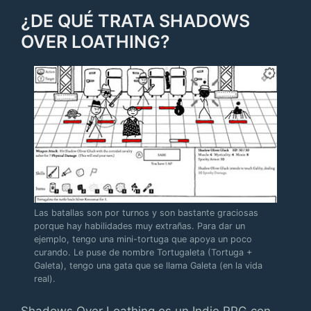
¿DE QUÉ TRATA SHADOWS
OVER LOATHING?
Las batallas son por turnos y son bastante graciosas
porque hay habilidades muy extrañas. Para dar un
ejemplo, tengo una mini-tortuga que apoya un poco
curando. Le puse de nombre Tortugaleta (Tortuga +
Galeta), tengo una gata que se llama Galeta (en la vida
real).