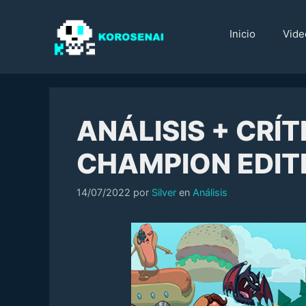
Saltar
al
Inicio
Vide
contenido
ANÁLISIS + CRÍ
CHAMPION EDIT
Categorías
14/07/2022
por
Silver
en
Análisis