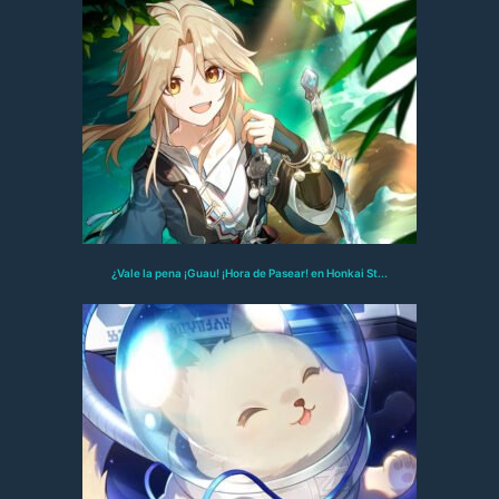
¿Vale la pena ¡Guau! ¡Hora de Pasear! en Honkai St...