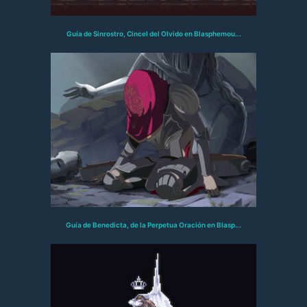
Guía de Sinrostro, Cincel del Olvido en Blasphemou...
Guía de Benedicta, de la Perpetua Oración en Blasp...