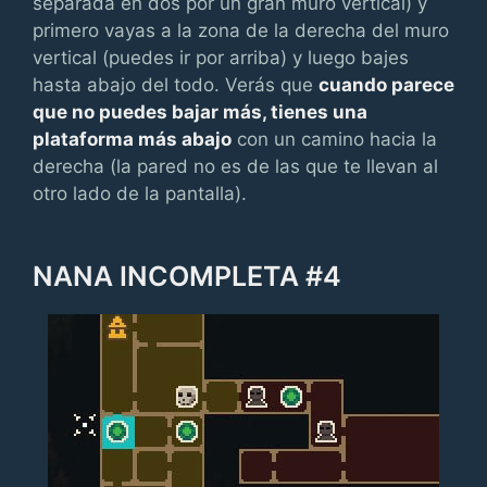
separada en dos por un gran muro vertical) y
primero vayas a la zona de la derecha del muro
vertical (puedes ir por arriba) y luego bajes
hasta abajo del todo. Verás que
cuando parece
que no puedes bajar más, tienes una
plataforma más abajo
con un camino hacia la
derecha (la pared no es de las que te llevan al
otro lado de la pantalla).
NANA INCOMPLETA #4