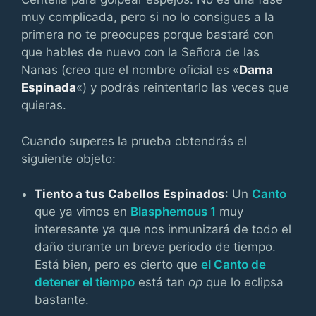
muy complicada, pero si no lo consigues a la
primera no te preocupes porque bastará con
que hables de nuevo con la Señora de las
Nanas (creo que el nombre oficial es «
Dama
Espinada
«) y podrás reintentarlo las veces que
quieras.
Cuando superes la prueba obtendrás el
siguiente objeto:
Tiento a tus Cabellos Espinados
: Un
Canto
que ya vimos en
Blasphemous 1
muy
interesante ya que nos inmunizará de todo el
daño durante un breve periodo de tiempo.
Está bien, pero es cierto que
el Canto de
detener el tiempo
está tan
op
que lo eclipsa
bastante.