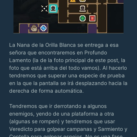
La Nana de la Orilla Blanca se entrega a esa
señora que encontraremos en Profundo
Lamento (la de la foto principal de este post, la
foto que está arriba del todo vamos). Al hacerlo
tendremos que superar una especie de prueba
en la que la pantalla se irá desplazando hacia la
derecha de forma automática.
Tendremos que ir derrotando a algunos
enemigos, yendo de una plataforma a otra
(algunas se rompen) y tendremos que usar
Veredicto para golpear campanas y Sarmiento y
Centella para golpear espejos. No es una fase