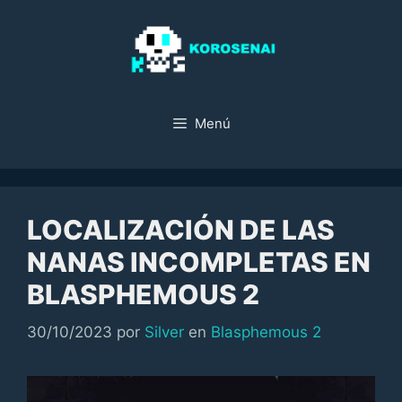
Saltar
al
contenido
Menú
LOCALIZACIÓN DE LAS
NANAS INCOMPLETAS EN
BLASPHEMOUS 2
Categorías
30/10/2023
por
Silver
en
Blasphemous 2