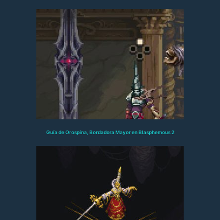
Guía de Orospina, Bordadora Mayor en Blasphemous 2