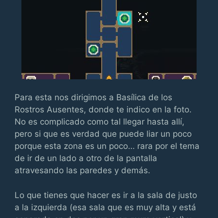
Para esta nos dirigimos a Basílica de los
Rostros Ausentes, donde te indico en la foto.
No es complicado como tal llegar hasta allí,
pero si que es verdad que puede liar un poco
porque esta zona es un poco… rara por el tema
de ir de un lado a otro de la pantalla
atravesando las paredes y demás.
Lo que tienes que hacer es ir a la sala de justo
a la izquierda (esa sala que es muy alta y está