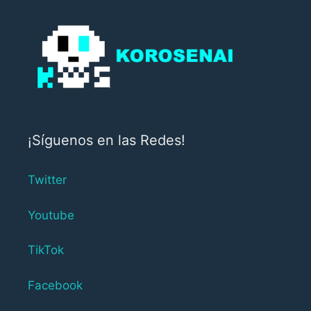
¡Síguenos en las Redes!
Twitter
Youtube
TikTok
Facebook