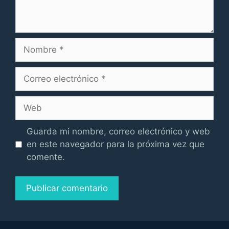
Nombre
Correo
electrónico
Web
Guarda mi nombre, correo electrónico y web
en este navegador para la próxima vez que
comente.