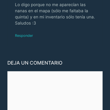
Lo digo porque no me aparecían las
nanas en el mapa (sólo me faltaba la
quinta) y en mi inventario sólo tenía una.
Saludos :3
Responder
DEJA UN COMENTARIO
Comentario