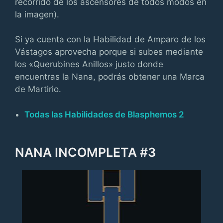
recorrido de los ascensores de todos modos en
la imagen).
Si ya cuenta con la Habilidad de Amparo de los
Vástagos aprovecha porque si subes mediante
los «Querubines Anillos» justo donde
encuentras la Nana, podrás obtener una Marca
de Martirio.
Todas las Habilidades de Blasphemos 2
NANA INCOMPLETA #3