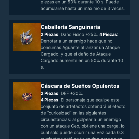
piezas en un 50% durante 10 s. Puede
acumularse hasta un máximo de 3 veces.
Caballería Sanguinaria
2 Piezas
: Daño Físico +25%.
4 Piezas
:
Derrotar a un enemigo hace que no
consumas Aguante al lanzar un Ataque
Cargado, y que el daño de Ataque
Cargado aumente en un 50% durante 10
s.
Cáscara de Sueños Opulentos
2 Piezas
: DEF +30%.
4 Piezas
: El personaje que equipe este
conjunto de artefactos obtendrá el efecto
de “curiosidad” en las siguientes
circunstancias: al golpear a un enemigo
con un ataque Geo, obtiene una carga, lo
cual solo puede ocurrir una vez cada 0.3
s; mientras está en tu equipo pero no en