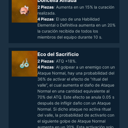
Doncella Amada
2 Piezas
: Aumenta en un 15% la curación
realizada.
4 Piezas
: El uso de una Habilidad
Elemental o Definitiva aumenta en un 20%
la curación recibida de todos los
miembros del equipo durante 10 s.
Eco del Sacrificio
2 Piezas
: ATQ +18%.
4 Piezas
: Al golpear a un enemigo con un
Ataque Normal, hay una probabilidad del
36% de activar el efecto de “ritual del
valle”, el cual aumenta el daño de Ataque
Normal en una cantidad equivalente al
70% del ATQ. Este efecto se anula 0.05 s
después de infligir daño con un Ataque
Normal. Si dicho ataque no activa ritual
del valle, la probabilidad de activarlo con
el siguiente golpe de Ataque Normal
aumenta en un 20%. Esta activación solo