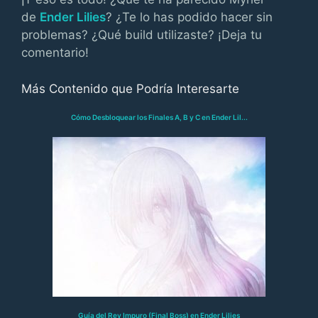
de
Ender Lilies
? ¿Te lo has podido hacer sin
problemas? ¿Qué build utilizaste? ¡Deja tu
comentario!
Más Contenido que Podría Interesarte
Cómo Desbloquear los Finales A, B y C en Ender Lil...
Guía del Rey Impuro (Final Boss) en Ender Lilies