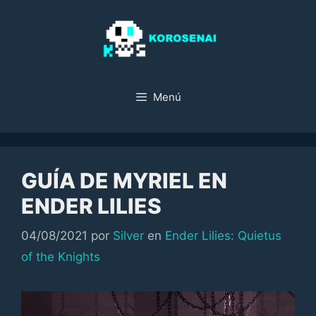
Saltar
al
contenido
Menú
GUÍA DE MYRIEL EN
ENDER LILIES
Categorías
04/08/2021
por
Silver
en
Ender Lilies: Quietus
of the Knights