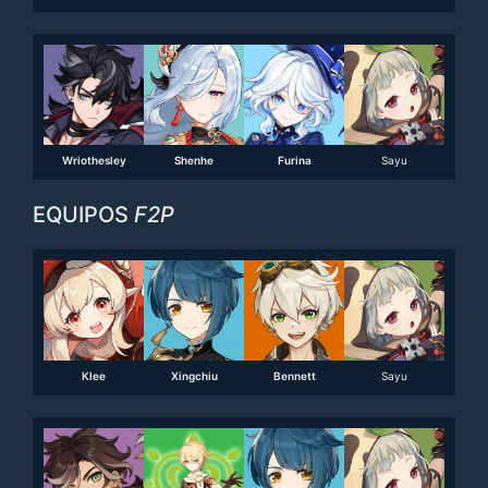
Wriothesley
Shenhe
Furina
Sayu
EQUIPOS
F2P
Klee
Xingchiu
Bennett
Sayu