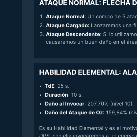
ATAQUE NORMAL: FLECHA D
Ataque Normal
: Un combo de 5 ataq
Ataque Cargado
: Lanzaremos una fl
Ataque Descendente
: Si lo utiliza
causaremos un buen daño en el área
HABILIDAD ELEMENTAL: AL
TdE
: 25 s.
Duración
: 10 s.
Daño al Invocar
: 207,70% (nivel 10).
Daño del Ataque de Oz
: 159,84% (niv
Es su Habilidad Elemental y es el motivo
DPS
, con ella invocaremos a un cuervo