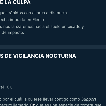
E LA CULPA
ues rápidos con el arco a distancia.
echa imbuida en Electro.
mos nos lanzaremos hacia el suelo en picado y
 de impacto.
AS DE VIGILANCIA NOCTURNA
el 10).
 por el cuál la quieres llevar contigo como
Support
 oscuro llamado
Oz
que es una especie de torreta que