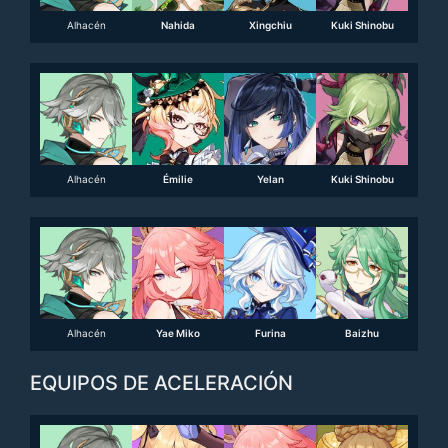
Alhacén
Nahida
Xingchiu
Kuki Shinobu
Alhacén
Émilie
Yelan
Kuki Shinobu
Alhacén
Yae Miko
Furina
Baizhu
EQUIPOS DE ACELERACIÓN