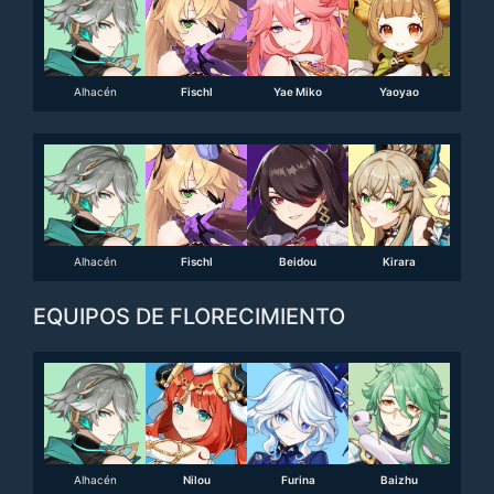
Alhacén
Fischl
Yae Miko
Yaoyao
Alhacén
Fischl
Beidou
Kirara
EQUIPOS DE FLORECIMIENTO
Alhacén
Nilou
Furina
Baizhu