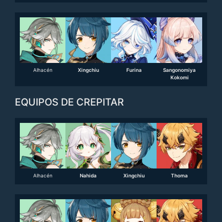
Alhacén
Xingchiu
Furina
Sangonomiya
Kokomi
EQUIPOS DE CREPITAR
Alhacén
Nahida
Xingchiu
Thoma