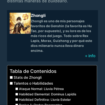
distintas maneras de
buildearlo
.
Zhongli
Zhongli es uno de mis personajes
favoritos de Genshin (la favorita es Hu
Tao, por supuesto), y su lore es de los
más ricos del juego. Todo sobre Rex
Lapis, Morax, Guizhong y por qué este
dios milenario nunca lleva dinero
encima.
+ info
Tabla de Contenidos
Stats de Zhongli
Talentos o Habilidades
Ataque Normal: Lluvia Pétrea
Habilidad Elemental: Dominus Lapidis
Habilidad Definitiva: Lluvia Estelar
Pasiva 1: Ondas Resonantes