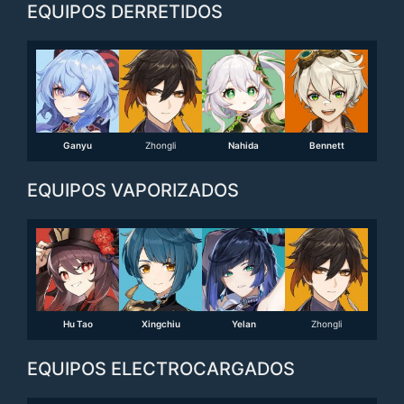
EQUIPOS DERRETIDOS
Ganyu
Zhongli
Nahida
Bennett
EQUIPOS VAPORIZADOS
Hu Tao
Xingchiu
Yelan
Zhongli
EQUIPOS ELECTROCARGADOS