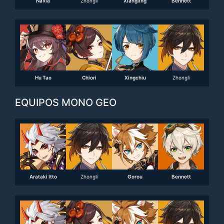
Navia
Zhongli
Xiangling
Bennett
Hu Tao
Chiori
Xingchiu
Zhongli
EQUIPOS MONO GEO
Arataki Itto
Zhongli
Gorou
Bennett