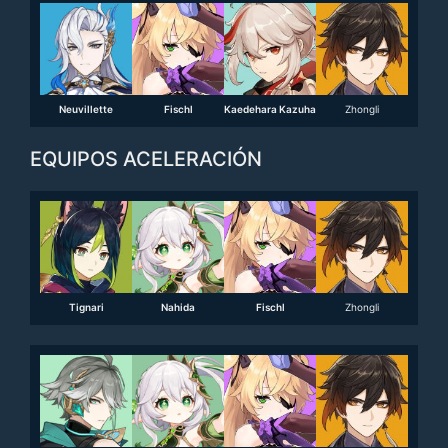
Neuvillette
Fischl
Kaedehara Kazuha
Zhongli
EQUIPOS ACELERACIÓN
Tignari
Nahida
Fischl
Zhongli