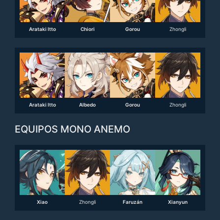
Arataki Itto
Chiori
Gorou
Zhongli
Arataki Itto
Albedo
Gorou
Zhongli
EQUIPOS MONO ANEMO
Xiao
Zhongli
Faruzán
Xianyun