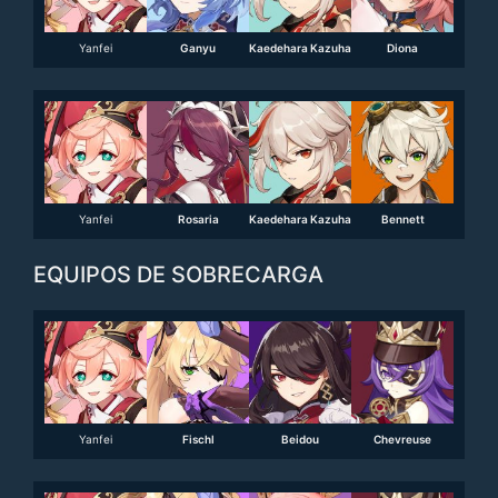
Yanfei
Ganyu
Kaedehara Kazuha
Diona
Yanfei
Rosaria
Kaedehara Kazuha
Bennett
EQUIPOS DE SOBRECARGA
Yanfei
Fischl
Beidou
Chevreuse