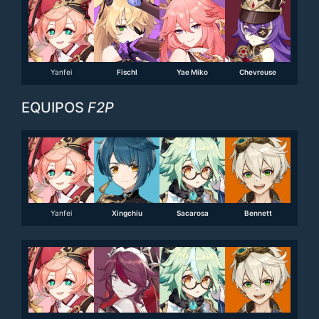
Yanfei
Fischl
Yae Miko
Chevreuse
EQUIPOS
F2P
Yanfei
Xingchiu
Sacarosa
Bennett