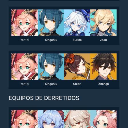
Yanfei
Xingchiu
Furina
Jean
Yanfei
Xingchiu
Chiori
Zhongli
EQUIPOS DE DERRETIDOS