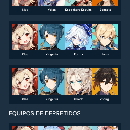
Klee
Yelan
Kaedehara Kazuha
Bennett
Klee
Xingchiu
Furina
Jean
Klee
Xingchiu
Albedo
Zhongli
EQUIPOS DE DERRETIDOS