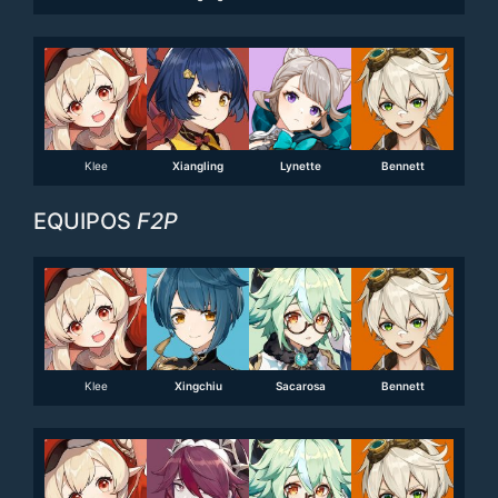
Klee
Xiangling
Lynette
Bennett
EQUIPOS
F2P
Klee
Xingchiu
Sacarosa
Bennett