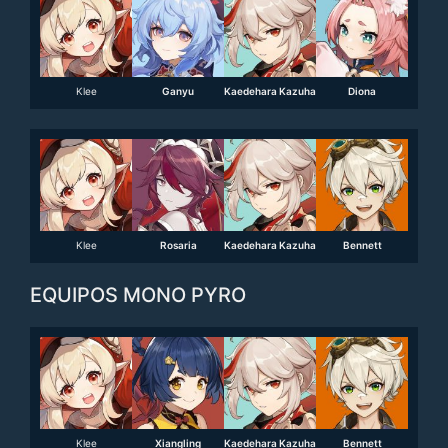
Klee
Ganyu
Kaedehara Kazuha
Diona
Klee
Rosaria
Kaedehara Kazuha
Bennett
EQUIPOS MONO PYRO
Klee
Xiangling
Kaedehara Kazuha
Bennett