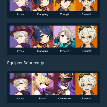
Lyney
Xiangling
Zhongli
Bennett
Lyney
Xiangling
Lynette
Bennett
Equipos Sobrecarga
Lyney
Fischl
Chevreuse
Bennett