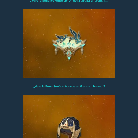
¿Vale la pena Reverberación de la Grulla en Genshi...
¿Vale la Pena Sueños Áureos en Genshin Impact?