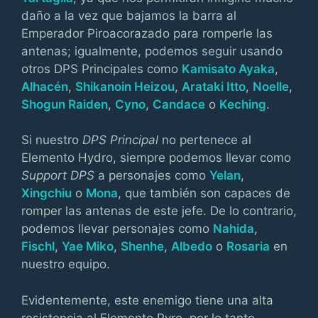
daño a la vez que bajamos la barra al
Emperador Piroacorazado para romperle las
antenas; igualmente, podemos seguir usando
otros DPS Principales como
Kamisato Ayaka
,
Alhacén
,
Shikanoin Heizou
,
Arataki Itto
,
Noelle
,
Shogun Raiden
,
Cyno
,
Candace
o
Keching
.
Si nuestro
DPS Principal
no pertenece al
Elemento Hydro, siempre podemos llevar como
Support DPS
a personajes como
Yelan
,
Xingchiu
o
Mona
, que también son capaces de
romper las antenas de este jefe. De lo contrario,
podemos llevar personajes como
Nahida
,
Fischl
,
Yae Miko
,
Shenhe
,
Albedo
o
Rosaria
en
nuestro equipo.
Evidentemente, este enemigo tiene una alta
resistencia al Elemento Pyro, por lo tanto,