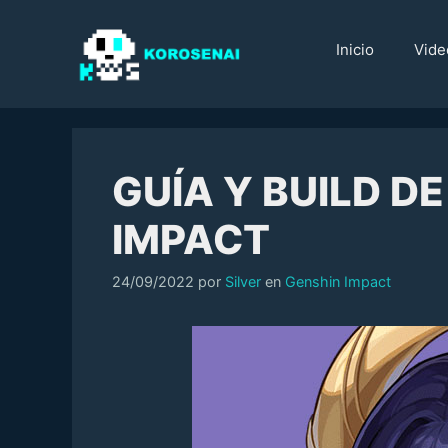
Saltar
al
Inicio
Vide
contenido
GUÍA Y BUILD D
IMPACT
Categorías
24/09/2022
por
Silver
en
Genshin Impact