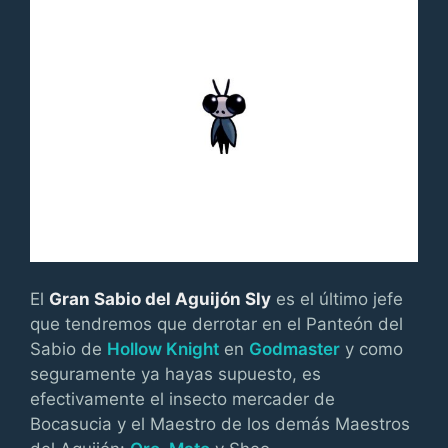
El
Gran Sabio del Aguijón Sly
es el último jefe
que tendremos que derrotar en el Panteón del
Sabio de
Hollow Knight
en
Godmaster
y como
seguramente ya hayas supuesto, es
efectivamente el insecto mercader de
Bocasucia y el Maestro de los demás Maestros