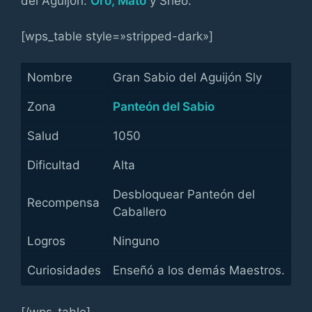
del Aguijón:
Oro, Mato
y Sheo.
[wps_table style=»stripped-dark»]
Nombre
Gran Sabio del Aguijón Sly
Zona
Panteón del Sabio
Salud
1050
Dificultad
Alta
Desbloquear Panteón del
Recompensa
Caballero
Logros
Ninguno
Curiosidades
Enseñó a los demás Maestros.
[/wps_table]