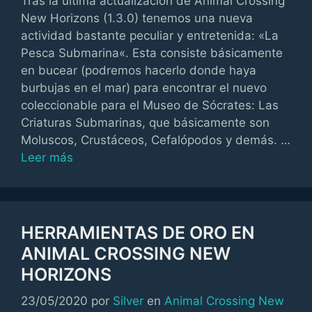
Tras la última actualización de Animal Crossing
New Horizons (1.3.0) tenemos una nueva
actividad bastante peculiar y entretenida: «La
Pesca Submarina«. Esta consiste básicamente
en bucear (podremos hacerlo donde haya
burbujas en el mar) para encontrar el nuevo
coleccionable para el Museo de Sócrates: Las
Criaturas Submarinas, que básicamente son
Moluscos, Crustáceos, Cefalópodos y demás. …
Leer más
HERRAMIENTAS DE ORO EN
ANIMAL CROSSING NEW
HORIZONS
Categorías
23/05/2020
por
Silver
en
Animal Crossing New