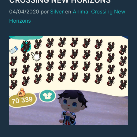
Categorías
04/04/2020
por
Silver
en
Animal Crossing New
Horizons