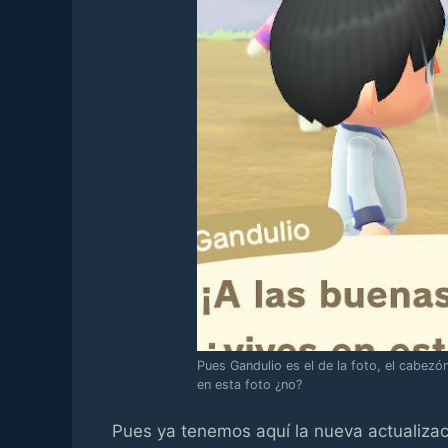
Pues Gandulio es el de la foto, el cabez
en esta foto ¿no?
Pues ya tenemos aquí la nueva actualiza