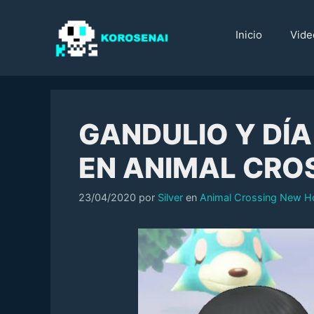
Saltar
al
Inicio
Vide
contenido
GANDULIO Y DÍA
EN ANIMAL CRO
Categorías
23/04/2020
por
Silver
en
Animal Crossing New H