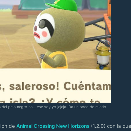
ón del pelo negro no… ese soy yo jajaja. Da un poco de miedo
ción de
Animal Crossing New Horizons
(1.2.0) con la qu