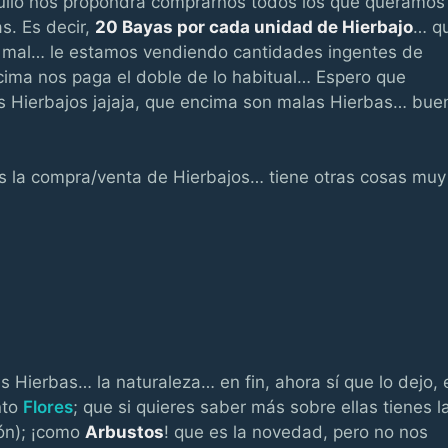
dulio nos propondrá comprarnos todos los que queramos
as. Es decir,
20 Bayas por cada unidad de Hierbajo
… q
y mal… le estamos vendiendo cantidades ingentes de
cima nos paga el doble de lo habitual… Espero que
os Hierbajos jajaja, que encima son malas Hierbas… bue
es la compra/venta de Hierbajos… tiene otras cosas muy
s Hierbas… la naturaleza… en fin, ahora sí que lo dejo, 
nto
Flores
; que si quieres saber más sobre ellas tienes l
ión); ¡como
Arbustos
! que es la novedad, pero no nos