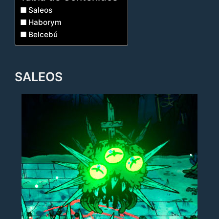
Saleos
Haborym
Belcebú
SALEOS