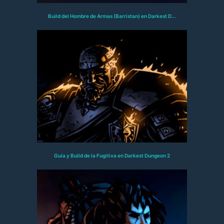
Build del Hombre de Armas (Barristan) en Darkest D...
Guía y Build de la Fugitiva en Darkest Dungeon 2