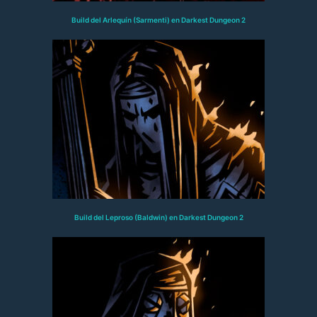
Build del Arlequín (Sarmenti) en Darkest Dungeon 2
Build del Leproso (Baldwin) en Darkest Dungeon 2