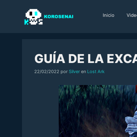
Saltar
al
Inicio
Vide
contenido
GUÍA DE LA EXC
Categorías
22/02/2022
por
Silver
en
Lost Ark