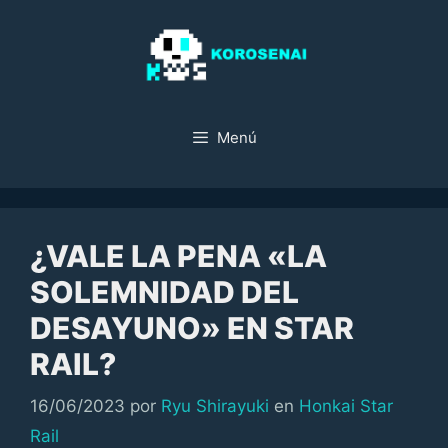
Saltar
al
contenido
Menú
¿VALE LA PENA «LA
SOLEMNIDAD DEL
DESAYUNO» EN STAR
RAIL?
Categorías
16/06/2023
por
Ryu Shirayuki
en
Honkai Star
Rail