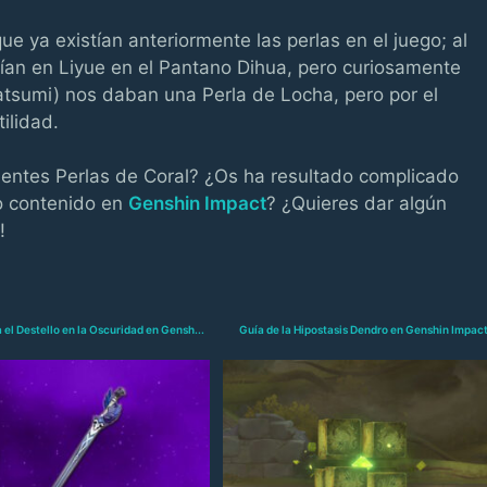
e ya existían anteriormente las perlas en el juego; al
cían en Liyue en el Pantano Dihua, pero curiosamente
atsumi) nos daban una Perla de Locha, pero por el
ilidad.
cientes Perlas de Coral? ¿Os ha resultado complicado
o contenido en
Genshin Impact
? ¿Quieres dar algún
!
a el Destello en la Oscuridad en Gensh...
Guía de la Hipostasis Dendro en Genshin Impac