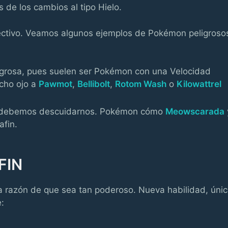
de los cambios al tipo Hielo.
ectivo. Veamos algunos ejemplos de Pokémon peligroso
ligrosa, pues suelen ser Pokémon con una Velocidad
ucho ojo a
Pawmot
,
Bellibolt
,
Rotom Wash
o
Kilowattrel
no debemos descuidarnos. Pokémon cómo
Meowscarada
fin.
FIN
la razón de que sea tan poderoso. Nueva habilidad, úni
: