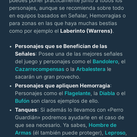
puedes poner prácticamente junto a todos los
personajes, aunque se recomienda sobre todo
en equipos basados en Señalar, Hemorragias o
para zonas en las que haya muchas bestias
como por ejemplo el
Laberinto (Warrens)
.
Personajes que se Benefician de las
Señales
: Posee una de las mejores señales
del juego y personajes como el
Bandolero
, el
Cazarrecompensas
o la
Arbalestera
le
sacarán un gran provecho.
Personajes que apliquen Hemorragia
:
Personajes como el
Flagelante
, la
Diabla
o el
Bufón
son claros ejemplos de ello.
Tanques
: Si además lo llevamos con «Perro
Guardián» podremos ayudarle en el caso de
que sea necesario. Ya sabes,
Hombre de
Armas
(él también puede proteger),
Leproso
,