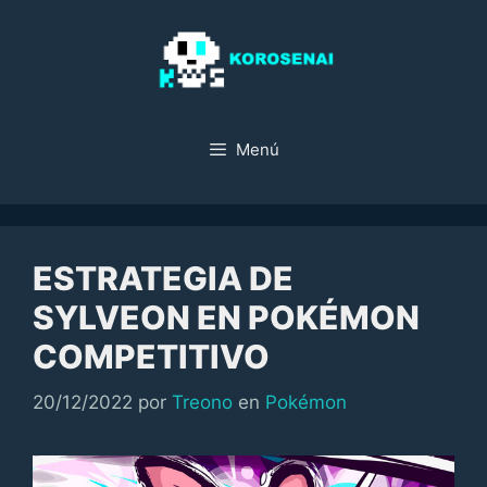
Saltar
al
contenido
Menú
ESTRATEGIA DE
SYLVEON EN POKÉMON
COMPETITIVO
Categorías
20/12/2022
por
Treono
en
Pokémon