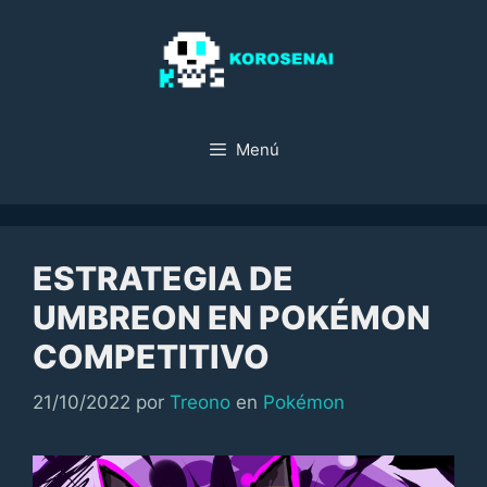
Saltar
al
contenido
Menú
ESTRATEGIA DE
UMBREON EN POKÉMON
COMPETITIVO
Categorías
21/10/2022
por
Treono
en
Pokémon