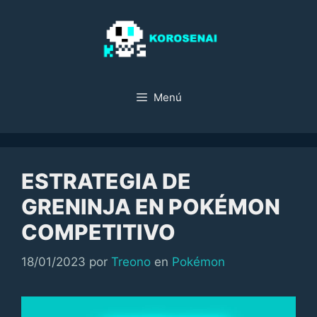
Saltar
al
contenido
Menú
ESTRATEGIA DE
GRENINJA EN POKÉMON
COMPETITIVO
Categorías
18/01/2023
por
Treono
en
Pokémon