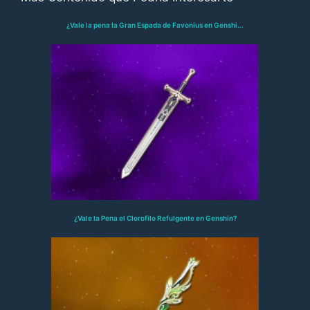
¿Vale la pena la Gran Espada de Favonius en Genshi...
¿Vale la Pena el Clorofilo Refulgente en Genshin?