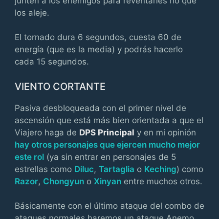
junten a los enemigos para reventarles no que
los aleje.
El tornado dura 6 segundos, cuesta 60 de
energía (que es la media) y podrás hacerlo
cada 15 segundos.
VIENTO CORTANTE
Pasiva desbloqueada con el primer nivel de
ascensión que está más bien orientada a que el
Viajero haga de
DPS Principal
y en mi opinión
hay otros personajes que ejercen mucho mejor
este rol
(ya sin entrar en personajes de 5
estrellas como
Diluc
,
Tartaglia
o
Keching
) como
Razor
,
Chongyun
o
Xinyan
entre muchos otros.
Básicamente con el último ataque del combo de
ataques normales haremos un ataque Anemo