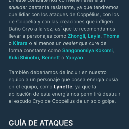
En este combate nos conviene llevar a un
shielder
bastante resistente, ya que tendremos
que lidiar con los ataques de Coppélius, con los
de Coppélia y con las creaciones que infligen
Daño Cryo a la vez, así que te recomendamos
llevar a personajes como
Zhongli
,
Layla
,
Thoma
o
Kirara
o al menos un
healer
que cure de
forma constante como
Sangonomiya Kokomi
,
Kuki Shinobu
,
Bennett
o
Yaoyao
.
También deberíamos de incluir en nuestro
equipo a un personaje que posea energía ousía
en el equipo, como
Lynette
, ya que la
aplicación de esta energía nos permitirá destruir
el escudo Cryo de Coppélius de un solo golpe.
GUÍA DE ATAQUES